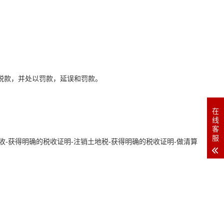
税款，并处以罚款，延误和罚款。
在
线
客
服
收-获得明确的税收证明-注销土地税-获得明确的税收证明-做清算