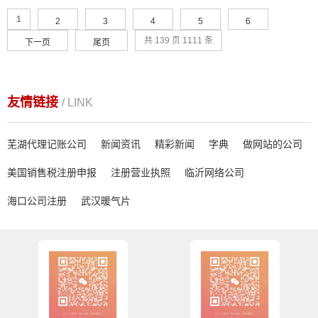
1
2
3
4
5
6
共 139 页 1111 条
下一页
尾页
友情链接
/ LINK
芜湖代理记账公司
新闻资讯
精彩新闻
字典
做网站的公司
美国销售税注册申报
注册营业执照
临沂网络公司
海口公司注册
武汉暖气片