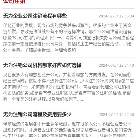
公司注销
无为企业公司注销流程有哪些
2024-07-17 12:55:09
伴随行业的发展，现今市场的竞争越来越激烈，很多的企业由于资金
链断裂，导致无法继续经营不的不选择注销，那企业公司注销流程有
哪些?公司注销的流程如下：一、清算公司到登记机关办理公司注销程
序之前一定要依法进行公司清算，包括终止生产经营销售活动、了结
公司事务、了结民事诉讼、清理债权和......
无为注销公司机构哪家好应如何选择
2024-07-17 12:54:48
现在很多人有理想创业开公司，并朝着理想的方向进发，在公司面临
经营窘境时，这就不得不选择注销公司。那么注销公司机构哪家好?应
如何选择?一、如何选择公司注销机构?1、需要看到代理公司注销机
构团队的配置,如是否有专业注销团队,是否有丰富的注销的经验,是否
有一个完美的注销过程,以及我们如何了......
无为注销公司流程及费用要多少
2024-07-17 12:52:56
伴随经济的发展各个行业竞争激烈，现在很多人公司不经营或者公司
出现异常时，才想着去注销的话就会发现无从着手或者相关部门告诉
你无法注销，那么注销公司流程及费用要多少?一、注销公司流程(一)