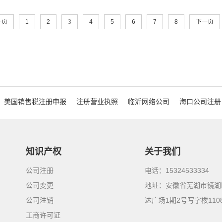
一页
1
2
3
4
5
6
7
8
下一页
美国销售税注册申报
注册营业执照
临沂网络公司
海口公司注册
知识产权
关于我们
公司注册
电话：15324533334
公司变更
地址：安徽省芜湖市镜湖
公司注销
达广场1期2号写字楼110
工商许可证