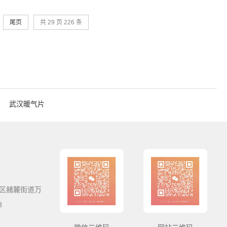
尾页
共 29 页 226 条
武汉暖气片
区赭麓街道万
8